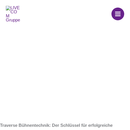
Zum
Inhalt
springen
Traverse
Bühnentechnik
Traverse Bühnentechnik: Der Schlüssel für erfolgreiche