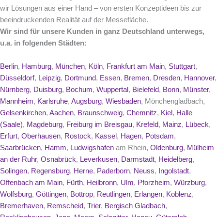
wir Lösungen aus einer Hand – von ersten Konzeptideen bis zur
beeindruckenden Realität auf der Messefläche.
Wir sind für unsere Kunden in ganz Deutschland unterwegs,
u.a. in folgenden Städten:
Berlin
,
Hamburg
,
München
,
Köln
,
Frankfurt am Main
,
Stuttgart
,
Düsseldorf
,
Leipzig
,
Dortmund
,
Essen
,
Bremen
,
Dresden
,
Hannover
,
Nürnberg
,
Duisburg
,
Bochum
,
Wuppertal
,
Bielefeld
,
Bonn
,
Münster
,
Mannheim
,
Karlsruhe
,
Augsburg
,
Wiesbaden
, Mönchengladbach,
Gelsenkirchen
,
Aachen
,
Braunschweig
,
Chemnitz
,
Kiel
,
Halle
(Saale)
,
Magdeburg
,
Freiburg im Breisgau
,
Krefeld
,
Mainz
,
Lübeck
,
Erfurt
,
Oberhausen
,
Rostock
,
Kassel
,
Hagen
,
Potsdam
,
Saarbrücken
,
Hamm
,
Ludwigshafen
am Rhein,
Oldenburg
,
Mülheim
an der Ruhr
,
Osnabrück
,
Leverkusen
,
Darmstadt
,
Heidelberg
,
Solingen
,
Regensburg
,
Herne
,
Paderborn
,
Neuss
,
Ingolstadt
,
Offenbach am Main
,
Fürth
,
Heilbronn
,
Ulm
,
Pforzheim
,
Würzburg
,
Wolfsburg
,
Göttingen
,
Bottrop
,
Reutlingen
,
Erlangen
,
Koblenz
,
Bremerhaven
,
Remscheid
,
Trier
,
Bergisch Gladbach
,