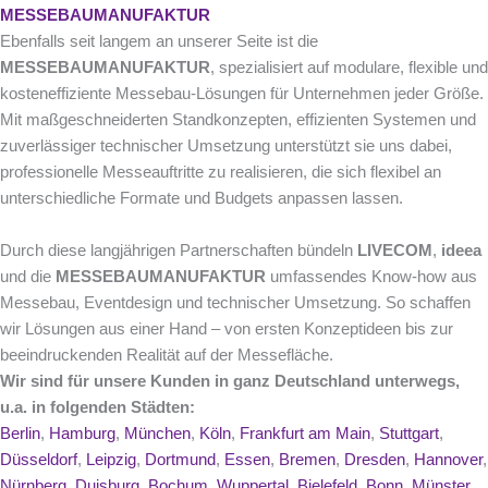
MESSEBAUMANUFAKTUR
Ebenfalls seit langem an unserer Seite ist die
MESSEBAUMANUFAKTUR
, spezialisiert auf modulare, flexible und
kosteneffiziente Messebau-Lösungen für Unternehmen jeder Größe.
Mit maßgeschneiderten Standkonzepten, effizienten Systemen und
zuverlässiger technischer Umsetzung unterstützt sie uns dabei,
professionelle Messeauftritte zu realisieren, die sich flexibel an
unterschiedliche Formate und Budgets anpassen lassen.
Durch diese langjährigen Partnerschaften bündeln
LIVECOM
,
ideea
und die
MESSEBAUMANUFAKTUR
umfassendes Know-how aus
Messebau, Eventdesign und technischer Umsetzung. So schaffen
wir Lösungen aus einer Hand – von ersten Konzeptideen bis zur
beeindruckenden Realität auf der Messefläche.
Wir sind für unsere Kunden in ganz Deutschland unterwegs,
u.a. in folgenden Städten:
Berlin
,
Hamburg
,
München
,
Köln
,
Frankfurt am Main
,
Stuttgart
,
Düsseldorf
,
Leipzig
,
Dortmund
,
Essen
,
Bremen
,
Dresden
,
Hannover
,
Nürnberg
,
Duisburg
,
Bochum
,
Wuppertal
,
Bielefeld
,
Bonn
,
Münster
,