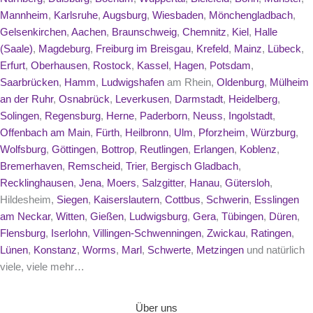
Mannheim
,
Karlsruhe
,
Augsburg
,
Wiesbaden
,
Mönchengladbach
,
Gelsenkirchen
,
Aachen
,
Braunschweig
,
Chemnitz
,
Kiel
,
Halle
(Saale)
,
Magdeburg
,
Freiburg im Breisgau
,
Krefeld
,
Mainz
,
Lübeck
,
Erfurt
,
Oberhausen
,
Rostock
,
Kassel
,
Hagen
,
Potsdam
,
Saarbrücken
,
Hamm
,
Ludwigshafen
am Rhein,
Oldenburg
,
Mülheim
an der Ruhr
,
Osnabrück
,
Leverkusen
,
Darmstadt
,
Heidelberg
,
Solingen
,
Regensburg
,
Herne
,
Paderborn
,
Neuss
,
Ingolstadt
,
Offenbach am Main
,
Fürth
,
Heilbronn
,
Ulm
,
Pforzheim
,
Würzburg
,
Wolfsburg
,
Göttingen
,
Bottrop
,
Reutlingen
,
Erlangen
,
Koblenz
,
Bremerhaven
,
Remscheid
,
Trier
,
Bergisch Gladbach
,
Recklinghausen
,
Jena
,
Moers
,
Salzgitter
,
Hanau
,
Gütersloh
,
Hildesheim,
Siegen
,
Kaiserslautern
,
Cottbus
,
Schwerin
,
Esslingen
am Neckar
,
Witten
,
Gießen
,
Ludwigsburg
,
Gera
,
Tübingen
,
Düren
,
Flensburg
,
Iserlohn
,
Villingen-Schwenningen
,
Zwickau
,
Ratingen
,
Lünen
,
Konstanz
,
Worms
,
Marl
,
Schwerte
,
Metzingen
und natürlich
viele, viele mehr…
Über uns