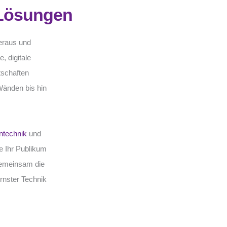
 Lösungen
heraus und
, digitale
tschaften
Wänden bis hin
ntechnik
und
e Ihr Publikum
gemeinsam die
rnster Technik