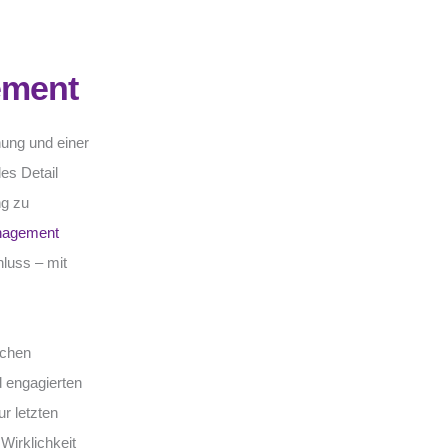
ement
nung und einer
es Detail
ng zu
nagement
hluss – mit
ichen
d engagierten
ur letzten
 Wirklichkeit