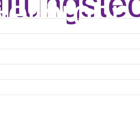
ltungste
Heilbronn