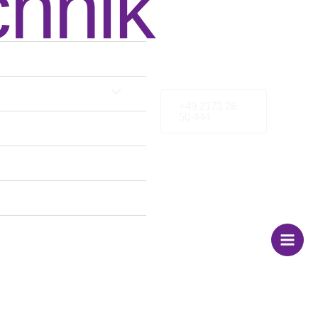
chnik
+49 2173 26
50 444