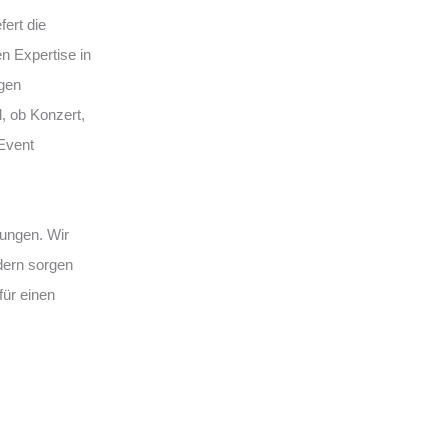
efert die
n Expertise in
gen
, ob Konzert,
Event
sungen. Wir
dern sorgen
für einen